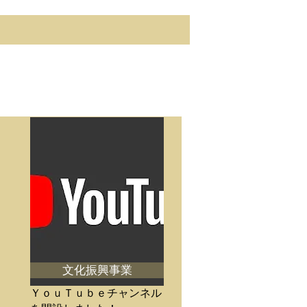
文化振興事業
ＹｏｕＴｕｂｅチャンネル