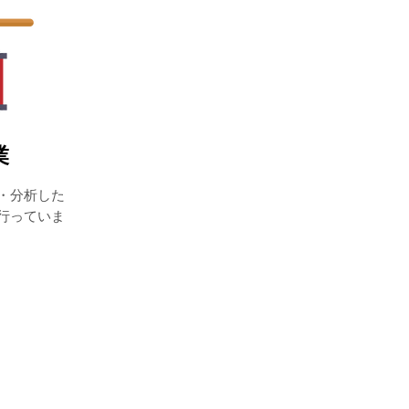
業
録・分析した
行っていま