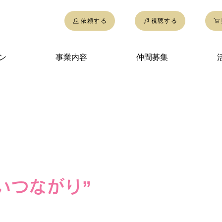
依頼する
視聴する
ン
事業内容
仲間募集
楽で、
ひととひと、ひとと土
いつながり”
を
つくりだす。