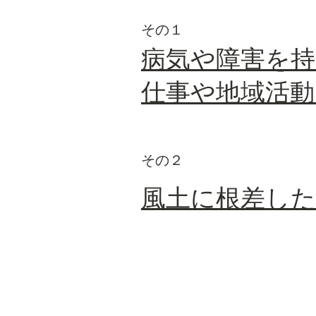
​その１
​病気や障害を
仕事や地域活動
​その２
​風土に根差し