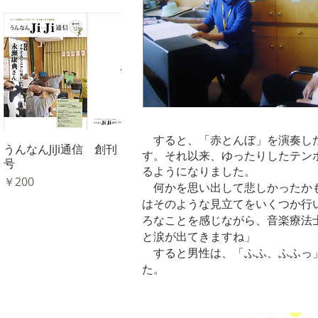
すると、「赤とんぼ」を演奏した
うんなんJiJi通信 創刊
クイックビュー
す。それ以来、ゆったりしたテン
号
るようになりました。
価格
￥200
何かを思い出して悲しかったかも
はそのような見立てをいくつか行
ろなことを感じながら、音楽療法
と涙が出てきますね」
​ すると男性は、「ふふ、ふふ
た。