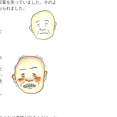
言葉を失っていました。そのよ
おられました。
と
れ
士
い
然
し