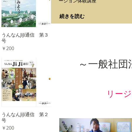
ーション体験講座
続きを読む
うんなんJiJi通信 第３
クイックビュー
号
価格
￥200
​～一般社
​リー
うんなんJiJi通信 第２
クイックビュー
号
価格
￥200