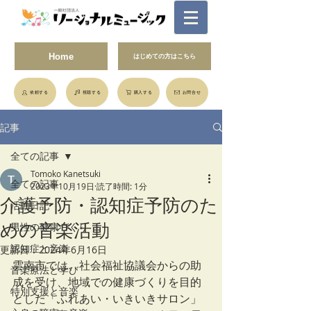
Home
はじめての方はこちら
依頼する
視聴する
購入する
お問合せ
記事
全ての記事
Tomoko Kanetsuki
全ての記事
2023年10月19日
読了時間: 1分
介護予防・認知症予防のた
活動日記
めの音楽活動
男性の健康づくり
認知症と音楽
更新日：
2024年6月16日
雲南市では、社会福祉協議会からの助
音楽療法と学び
成を受け、地域での健康づくりを目的
特別支援と音楽
とした「ふれあい・いきいきサロン」