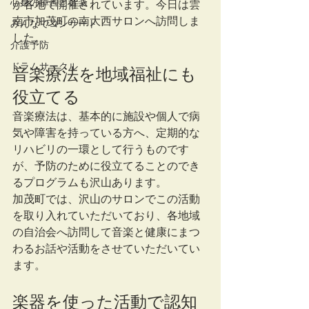
心身の障害と音楽
が各地で開催されています。今日は雲
南市加茂町の南大西サロンへ訪問しま
みんなでコンサート
した。
介護予防
ドラムサークル
音楽療法を地域福祉にも
役立てる
音楽療法は、基本的に施設や個人で病
気や障害を持っている方へ、定期的な
リハビリの一環として行うものです
が、予防のために役立てることのでき
るプログラムも沢山あります。
加茂町では、沢山のサロンでこの活動
を取り入れていただいており、各地域
の自治会へ訪問して音楽と健康にまつ
わるお話や活動をさせていただいてい
ます。
楽器を使った活動で認知