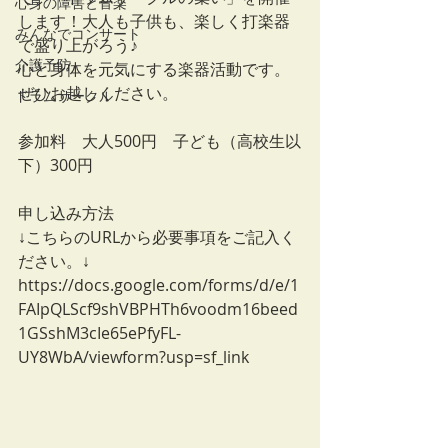
心身の障害と音楽
します！大人も子供も、楽しく打楽器
みんなでコンサート
で盛り上がろう♪
介護予防
心と身体を元気にする楽器活動です。
ぜひお越しください。
ドラムサークル
参加料　大人500円　子ども（高校生以
下）300円
申し込み方法
↓こちらのURLから必要事項をご記入く
ださい。↓
https://docs.google.com/forms/d/e/1
FAIpQLScf9shVBPHTh6voodm16beed
1GSshM3cIe65ePfyFL-
UY8WbA/viewform?usp=sf_link