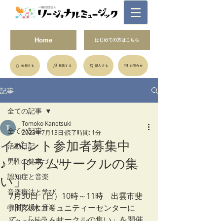
Home
はじめての方はこちら
依頼する
視聴する
購入する
お問合せ
記事
全ての記事
Tomoko Kanetsuki
全ての記事
2023年7月13日
読了時間: 1分
イベント参加者募集中
活動日記
♪「ドラムサークルの集
男性の健康づくり
認知症と音楽
い」
音楽療法と学び
7月30日（日）10時～11時　出雲市斐
特別支援と音楽
川町久木コミュニティーセンターに
て、「ドラムサークルの集い」を開催