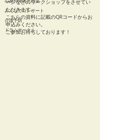
心身の障害と音楽
ージなどのワークショップをさせてい
ただきます。
みんなでコンサート
こちらの資料に記載のQRコードからお
介護予防
申込みください。
ドラムサークル
ご参加お待ちしております！