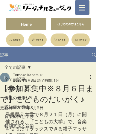
Home
はじめての方はこちら
依頼する
視聴する
購入する
お問合せ
記事
全ての記事
Tomoko Kanetsuki
全ての記事
2023年8月3日
読了時間: 1分
【参加募集中※８月６日ま
活動日記
で】こどものだいがく♪
男性の健康づくり
認知症と音楽
更新日：
2023年8月5日
島根県立大学で８月２１日（月）に開
音楽療法と学び
催される、「こどもの大学」で、音楽
特別支援と音楽
を使ったリラックスできる親子マッサ