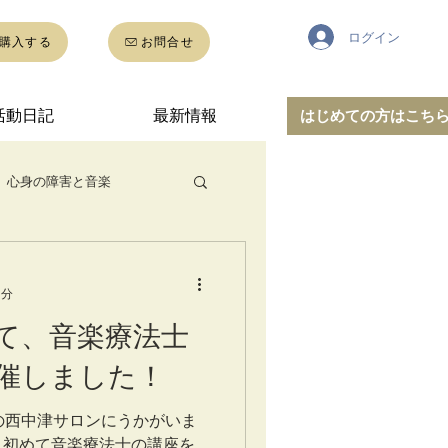
ログイン
購入する
お問合せ
活動日記
最新情報
はじめての方はこち
心身の障害と音楽
1分
て、音楽療法士
催しました！
の西中津サロンにうかがいま
、初めて音楽療法士の講座を