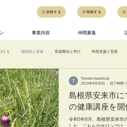
依頼する
視聴する
ン
事業内容
仲間募集
づくり
認知症と音楽
音楽療法と学び
特別支援と音楽
ドラムサークル
Tomoko Kanetsuki
2023年9月30日
読了時間: 
島根県安来市に
の健康講座を開
令和5年8月、島根県安来市
した。こちらのサロンでは