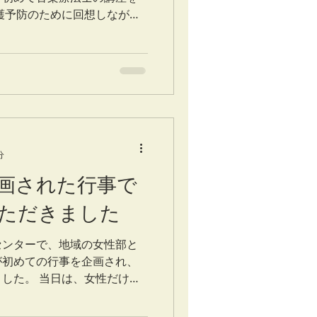
護予防のために回想しながら
加されていて顔なじみの皆さ
ながらお話もはずみます。歌
分
画された行事で
ただきました
センターで、地域の女性部と
が初めての行事を企画され、
した。 当日は、女性だけで
さり、コロナ禍以降で久しぶ
さんとてもエネルギッシュに