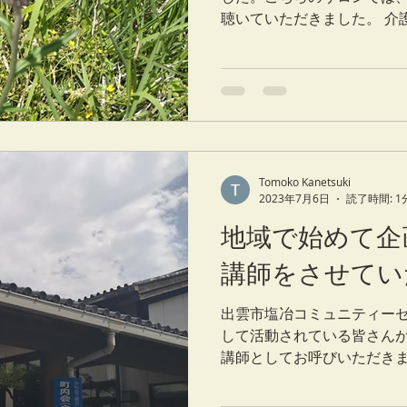
聴いていただきました。 介
音楽療法士と話す いつも参
んなので、様々な歌を歌い
ったり、昔のことを...
Tomoko Kanetsuki
2023年7月6日
読了時間: 1
地域で始めて企
講師をさせてい
出雲市塩冶コミュニティー
して活動されている皆さん
講師としてお呼びいただきま
なく男性も沢山ご参加くだ
りの行事だったようで、皆